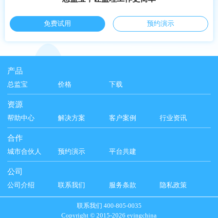
借助监理工作行为数字化手段，
制行业知识及经验，助力产能目
理清思路、不断改进提高，走出
标达成及效率提升；打造赋能型
免费试用
预约演示
监理困局，全面开创监理行业变
组织，提升企业成员工作能力，
革。
为企业创造更大价值！
产品
总监宝
价格
下载
资源
帮助中心
解决方案
客户案例
行业资讯
合作
城市合伙人
预约演示
平台共建
公司
公司介绍
联系我们
服务条款
隐私政策
联系我们 400-805-0035
Copyright © 2015-2026 eyingchina